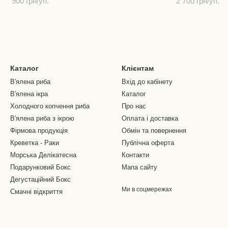
900 грн/уп.
2 700 грн/уп.
Каталог
Клієнтам
В'ялена риба
Вхід до кабінету
В'ялена ікра
Каталог
Холодного копчення риба
Про нас
В'ялена риба з ікрою
Оплата і доставка
Фірмова продукція
Обмін та повернення
Креветка - Раки
Публічна оферта
Морська Делікатесна
Контакти
Подарунковий Бокс
Мапа сайту
Дегустаційний Бокс
Ми в соцмережах
Смачні відкриття