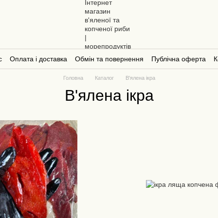
с
Оплата і доставка
Обмін та повернення
Публічна оферта
К
Головна
Каталог
В'ялена ікра
В'ялена ікра