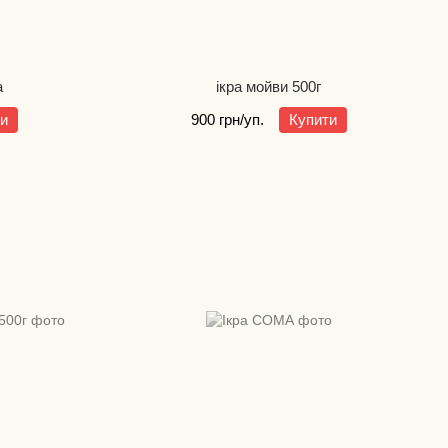
а
ікра мойви 500г
ти
900 грн/уп.
Купити