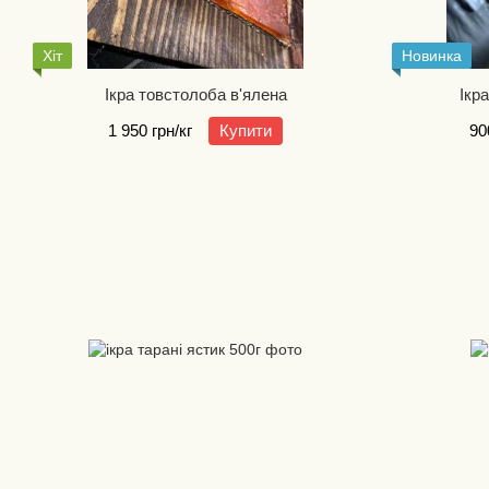
Хіт
Новинка
Ікра товстолоба в'ялена
Ікр
1 950 грн/кг
Купити
90