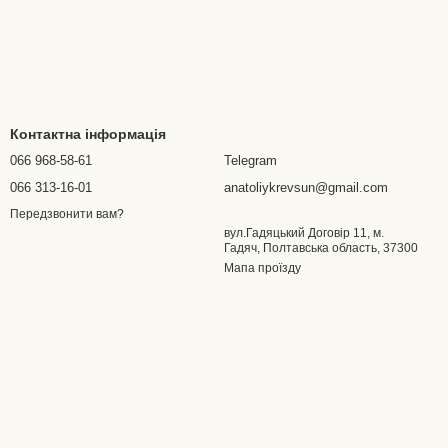
Контактна інформація
066 968-58-61
Telegram
066 313-16-01
anatoliykrevsun@gmail.com
Передзвонити вам?
вул.Гадяцький Договір 11, м.
Гадяч, Полтавська область, 37300
Мапа проїзду