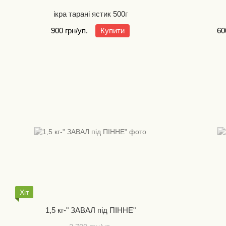
ікра тарані ястик 500г
900 грн/уп.
Купити
60
Хіт
1,5 кг-" ЗАВАЛ під ПІННЕ"