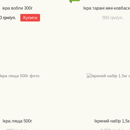
ікра вобли 300г
Ікра тарані міні-ковбас
0 грн/уп.
Купити
900 грн/уп.
Ікра ляща 500г
Ікряний набір 1,5к