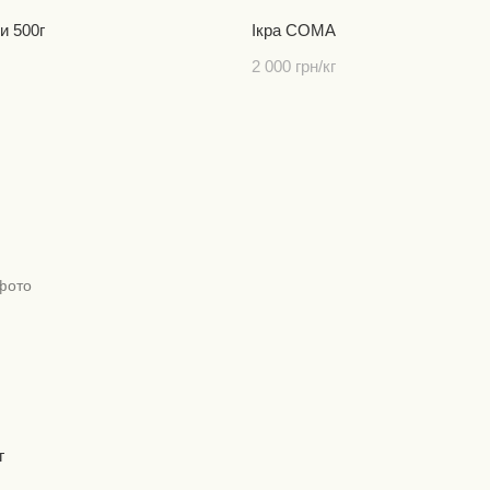
ки 500г
Ікра СОМА
2 000 грн/кг
г