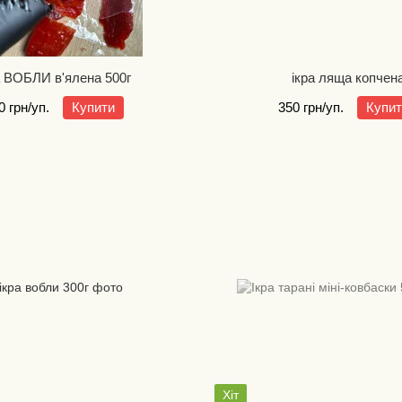
а ВОБЛИ в'ялена 500г
ікра ляща копчен
0 грн/уп.
Купити
350 грн/уп.
Купи
Хіт