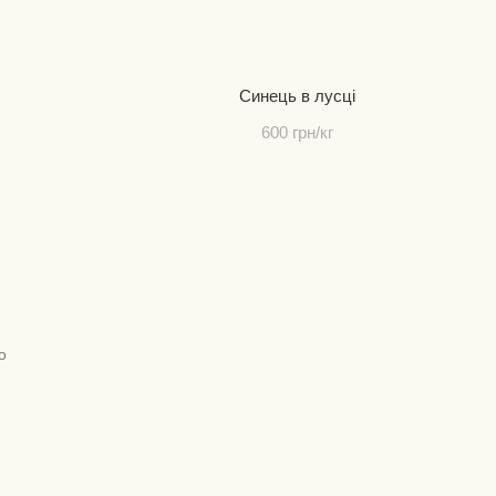
Синець в лусці
600 грн/кг