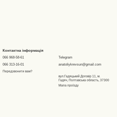
Контактна інформація
066 968-58-61
Telegram
066 313-16-01
anatoliykrevsun@gmail.com
Передзвонити вам?
вул.Гадяцький Договір 11, м.
Гадяч, Полтавська область, 37300
Мапа проїзду