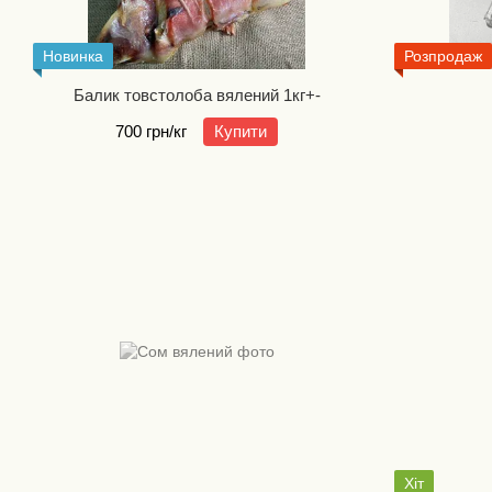
Новинка
Розпродаж
Балик товстолоба вялений 1кг+-
700 грн/кг
Купити
Хіт