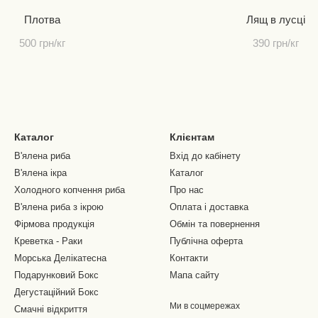
Плотва
Лящ в лусці
500 грн/кг
390 грн/кг
Каталог
Клієнтам
В'ялена риба
Вхід до кабінету
В'ялена ікра
Каталог
Холодного копчення риба
Про нас
В'ялена риба з ікрою
Оплата і доставка
Фірмова продукція
Обмін та повернення
Креветка - Раки
Публічна оферта
Морська Делікатесна
Контакти
Подарунковий Бокс
Мапа сайту
Дегустаційний Бокс
Ми в соцмережах
Смачні відкриття