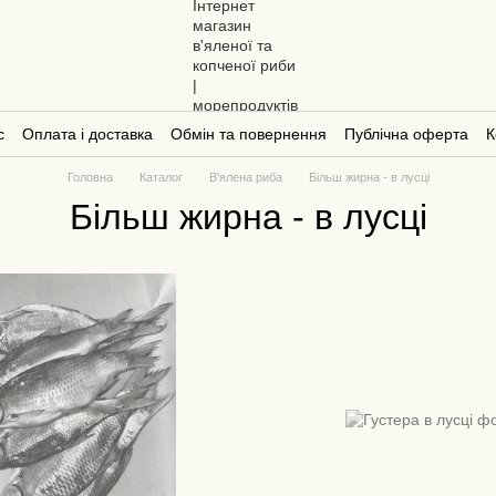
с
Оплата і доставка
Обмін та повернення
Публічна оферта
К
Головна
Каталог
В'ялена риба
Більш жирна - в лусці
Більш жирна - в лусці