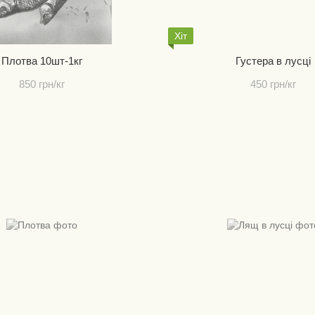
Хіт
Плотва 10шт-1кг
Густера в лусці
850 грн/кг
450 грн/кг