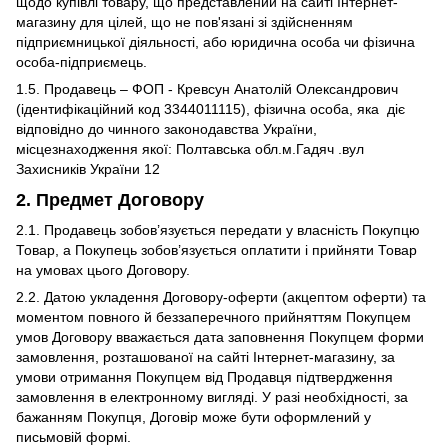
щодо купівлі товару, що представлений на сайті Інтернет-
магазину для цілей, що не пов'язані зі здійсненням
підприємницької діяльності, або юридична особа чи фізична
особа-підприємець.
1.5. Продавець – ФОП - Кревсун Анатолій Олександрович
(ідентифікаційний код 3344011115), фізична особа, яка діє
відповідно до чинного законодавства України,
місцезнаходження якої: Полтавська обл.м.Гадяч .вул
Захисників України 12
2.
Предмет Договору
2.1. Продавець зобов’язується передати у власність Покупцю
Товар, а Покупець зобов’язується оплатити і прийняти Товар
на умовах цього Договору.
2.2. Датою укладення Договору-оферти (акцептом оферти) та
моментом повного й беззаперечного прийняттям Покупцем
умов Договору вважається дата заповнення Покупцем форми
замовлення, розташованої на сайті Інтернет-магазину, за
умови отримання Покупцем від Продавця підтвердження
замовлення в електронному вигляді. У разі необхідності, за
бажанням Покупця, Договір може бути оформлений у
письмовій формі.