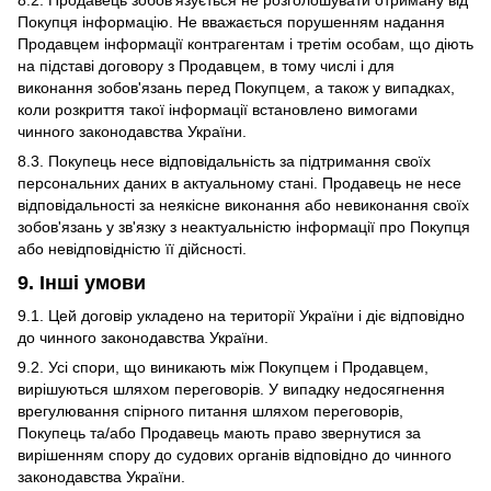
8.2. Продавець зобов'язується не розголошувати отриману від
Покупця інформацію. Не вважається порушенням надання
Продавцем інформації контрагентам і третім особам, що діють
на підставі договору з Продавцем, в тому числі і для
виконання зобов'язань перед Покупцем, а також у випадках,
коли розкриття такої інформації встановлено вимогами
чинного законодавства України.
8.3. Покупець несе відповідальність за підтримання своїх
персональних даних в актуальному стані. Продавець не несе
відповідальності за неякісне виконання або невиконання своїх
зобов'язань у зв'язку з неактуальністю інформації про Покупця
або невідповідністю її дійсності.
9. Інші умови
9.1. Цей договір укладено на території України і діє відповідно
до чинного законодавства України.
9.2. Усі спори, що виникають між Покупцем і Продавцем,
вирішуються шляхом переговорів. У випадку недосягнення
врегулювання спірного питання шляхом переговорів,
Покупець та/або Продавець мають право звернутися за
вирішенням спору до судових органів відповідно до чинного
законодавства України.